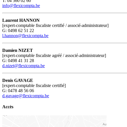
T: 04 360 02 60
info@flexicompta.be
Laurent HANNON
[expert-comptable fiscaliste certifié / associé-administrateur]
G: 0498 62 51 22
l.hannon@flexicompta.be
Damien NIZET
[expert-comptable fiscaliste agréé / associé-administrateur]
G: 0498 41 31 28
d.nizet@flexicompta.be
Denis GAVAGE
[expert-comptable fiscaliste certifié]
G: 0478 48 56 06
d.gavage@flexicompta.be
Accès